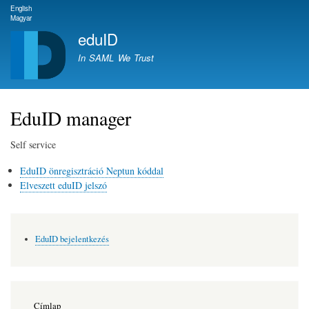
Ugrás
English
Magyar
a
eduID
tartalomra
In SAML We Trust
EduID manager
Self service
EduID önregisztráció Neptun kóddal
Elveszett eduID jelszó
EduID bejelentkezés
Fő
Címlap