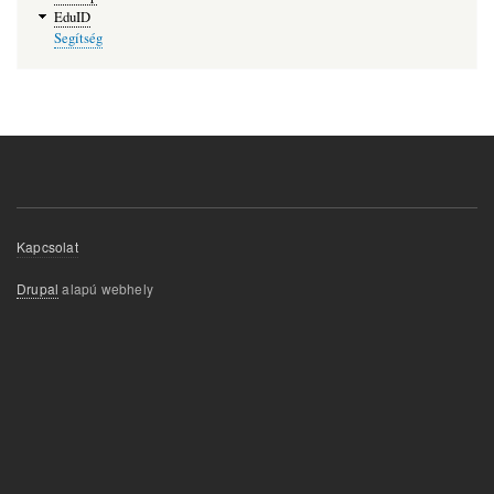
navigáció
EduID
Segítség
Lábléc
Kapcsolat
menü
Drupal
alapú webhely